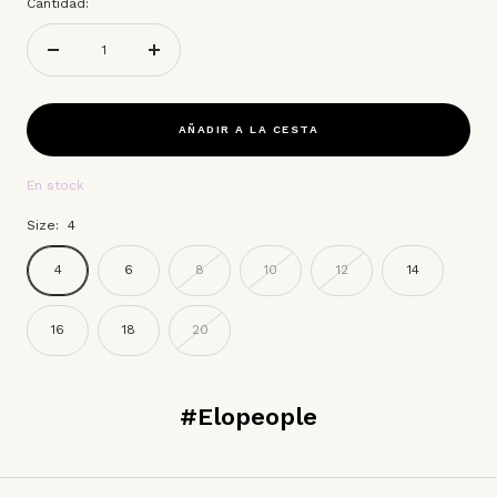
Cantidad:
Decrecer
Aumentar
cantidad
cantidad
AÑADIR A LA CESTA
En stock
Size:
4
4
6
8
10
12
14
16
18
20
#Elopeople