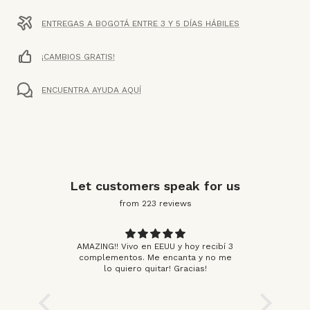
ENTREGAS A BOGOTÁ ENTRE 3 Y 5 DÍAS HÁBILES
¡CAMBIOS GRATIS!
ENCUENTRA AYUDA AQUÍ
Let customers speak for us
from 223 reviews
AMAZING!! Vivo en EEUU y hoy recibí 3
complementos. Me encanta y no me
Me enca
lo quiero quitar! Gracias!
estampad
la as
ayudarme