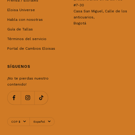
Prensa / EloTalks
#7-30
Eloisa Universe
Casa San Miguel, Calle de los
anticuarios,
Habla con nosotras
Bogotá
Guía de Tallas
Términos del servicio
Portal de Cambios Eloisas
SÍGUENOS
¡No te pierdas nuestro
contenido!
Moneda
Idioma
COP $
Español