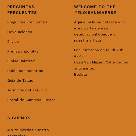
PREGUNTAS
WELCOME TO THE
FRECUENTES
#ELOISAUNIVERSE
Preguntas Frecuentes
Aquí el arte se celebra y tu
eres parte de esa
Devoluciones
celebración!
Conoce a
nuestra artista
Envíos
Encuentranos en la Cll 79b
Prensa / EloTalks
#7-30
Eloisa Universe
Casa San Miguel, Calle de los
anticuarios,
Habla con nosotras
Bogotá
Guía de Tallas
Términos del servicio
Portal de Cambios Eloisas
SÍGUENOS
¡No te pierdas nuestro
contenido!