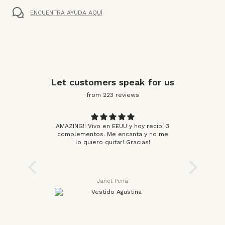
ENCUENTRA AYUDA AQUÍ
Let customers speak for us
from 223 reviews
AMAZING!! Vivo en EEUU y hoy recibí 3
complementos. Me encanta y no me
Me enca
lo quiero quitar! Gracias!
estampad
la as
ayudarme
Janet Peña